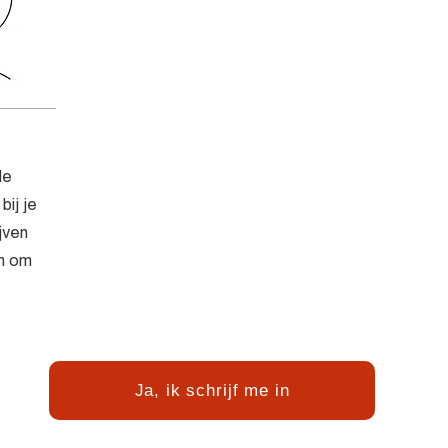
de
ij je
jven
en om
Ja, ik schrijf me in