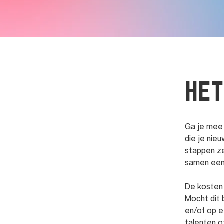
het
Ga je mee
die je nie
stappen ze
samen een
De kosten 
Mocht dit 
en/of op e
talenten 