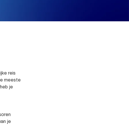
ke reis
 De meeste
heb je
nsoren
van je